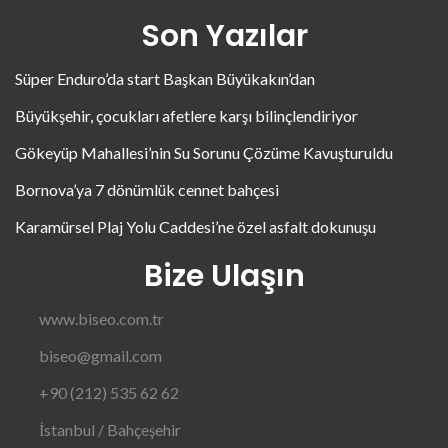
Son Yazılar
Süper Enduro’da start Başkan Büyükakın’dan
Büyükşehir, çocukları afetlere karşı bilinçlendiriyor
Gökeyüp Mahallesi’nin Su Sorunu Çözüme Kavuşturuldu
Bornova’ya 7 dönümlük cennet bahçesi
Karamürsel Plaj Yolu Caddesi’ne özel asfalt dokunuşu
Bize Ulaşın
www.biseo.com.tr
biseo@gmail.com
+90 (212) 535 62 62
İstanbul / Bahçeşehir