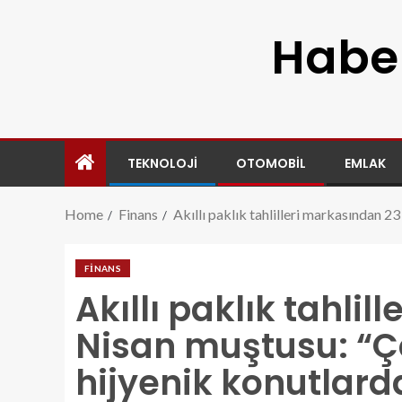
Haber
TEKNOLOJI
OTOMOBIL
EMLAK
Home
Finans
Akıllı paklık tahlilleri markasından 
FINANS
Akıllı paklık tahli
Nisan muştusu: “Ç
hijyenik konutlar