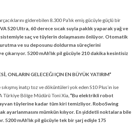
acıklarını giderebilen 8.300 Pa’lık emiş gücüyle güçlü bir
A S20 Ultra, 60 derece sıcak suyla paklık yaparak yağ ve
ça sistemiyle saç ve tüylerin dolaşmasını önlüyor. Otomatik
 kurutma ve su deposunu doldurma süreçlerini
e çıkarıyor. 5200 mAh’lık pil gücüyle 210 dakika kesintisiz
, ONLARIN GELECEĞI IÇIN EN BÜYÜK YATIRIM”
 sıkışmış inatçı toz ve döküntüleri yok eden S10 Plus’ın ise
OVA Türkiye Bölge Müdürü Toni Xia,
“Bu elektrikli robot
hayvan tüylerine kadar tüm kiri temizliyor. RoboSwing
k ayarlanmasını mümkün kılıyor. En şiddetli noktalara bile
r. 5200 mAh’lık pil gücüyle tek bir şarj edişle 175