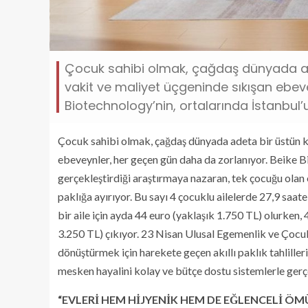
Çocuk sahibi olmak, çağdaş dünyada ad
vakit ve maliyet üçgeninde sıkışan ebev
Biotechnology’nin, ortalarında İstanbul’un
Çocuk sahibi olmak, çağdaş dünyada adeta bir üstün k
ebeveynler, her geçen gün daha da zorlanıyor. Beike Bi
gerçekleştirdiği araştırmaya nazaran, tek çocuğu olan
paklığa ayırıyor. Bu sayı 4 çocuklu ailelerde 27,9 saat
bir aile için ayda 44 euro (yaklaşık 1.750 TL) olurken, 
3.250 TL) çıkıyor. 23 Nisan Ulusal Egemenlik ve Çocuk
dönüştürmek için harekete geçen akıllı paklık tahlille
mesken hayalini kolay ve bütçe dostu sistemlerle ger
“EVLERİ HEM HİJYENİK HEM DE EĞLENCELİ Ö