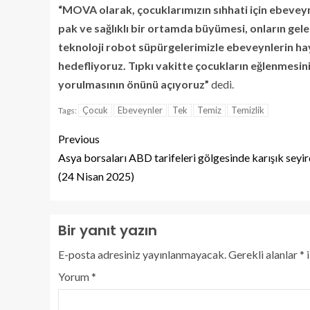
“MOVA olarak, çocuklarımızın sıhhati için ebeve
pak ve sağlıklı bir ortamda büyümesi, onların gelec
teknoloji robot süpürgelerimizle ebeveynlerin hay
hedefliyoruz. Tıpkı vakitte çocukların eğlenmesin
yorulmasının önünü açıyoruz”
dedi.
Çocuk
Ebeveynler
Tek
Temiz
Temizlik
Tags:
Previous
Asya borsaları ABD tarifeleri gölgesinde karışık seyir
(24 Nisan 2025)
Bir yanıt yazın
E-posta adresiniz yayınlanmayacak.
Gerekli alanlar
*
i
Yorum
*