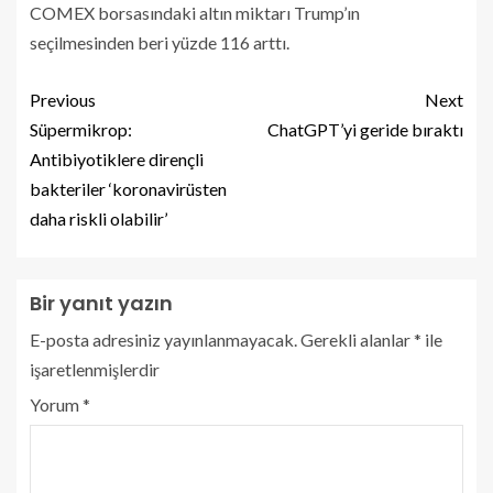
COMEX borsasındaki altın miktarı Trump’ın
seçilmesinden beri yüzde 116 arttı.
Previous
Next
Süpermikrop:
ChatGPT’yi geride bıraktı
Antibiyotiklere dirençli
bakteriler ‘koronavirüsten
daha riskli olabilir’
Bir yanıt yazın
E-posta adresiniz yayınlanmayacak.
Gerekli alanlar
*
ile
işaretlenmişlerdir
Yorum
*