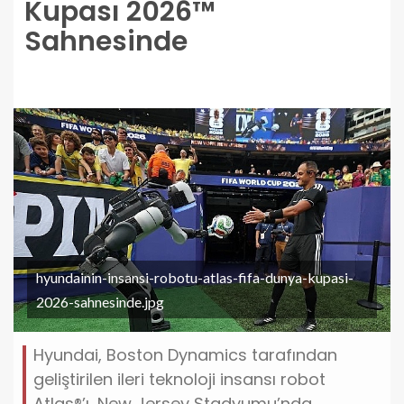
Kupası 2026™
Sahnesinde
hyundainin-insansi-robotu-atlas-fifa-dunya-kupasi-
2026-sahnesinde.jpg
Hyundai, Boston Dynamics tarafından
geliştirilen ileri teknoloji insansı robot
Atlas®’ı, New Jersey Stadyumu’nda