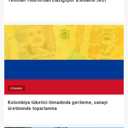
Teoman Yıldırım’dan Elazığspor’a Anlamlı Jest
FINANS
Kolombiya tüketici itimadında gerileme, sanayi
üretiminde toparlanma