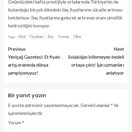
Önümüzdeki hafta prestijiyle ortalarında Türkiye’nin de
bulunduğu birçok ülkedeki ilaç fiyatlarının süratle artması
bekleniyor. İlaç fiyatlarına gelecek artırımın oranı şimdilik
belirsizliğini koruyor.
Abd
Fiyatları
İlaç
Trump
Ülke
Tags:
Previous
Next
Yeniçağ Gazetesi: Et fiyatı
Solaklığın bilinmeyen bedeli
artış oranında dünya
ortaya çıktı! İşin uzmanları
şampiyonuyuz!
anlatıyor
Bir yanıt yazın
E-posta adresiniz yayınlanmayacak.
Gerekli alanlar
*
ile
işaretlenmişlerdir
Yorum
*