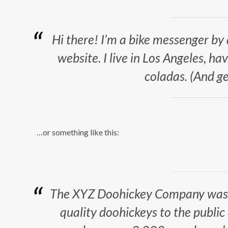
Hi there! I’m a bike messenger by d
website. I live in Los Angeles, ha
coladas. (And get
…or something like this:
The XYZ Doohickey Company was f
quality doohickeys to the public