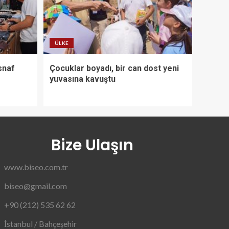
ÜLKE
snaf
Çocuklar boyadı, bir can dost yeni
yuvasına kavuştu
Bize Ulaşın
www.biseo.com.tr
biseo@gmail.com
+90 (212) 535 62 62
İstanbul / Bahçeşehir