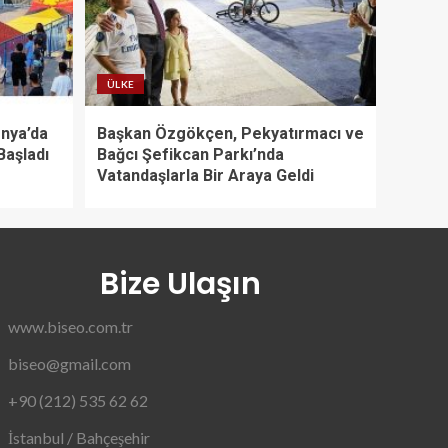
ÜLKE
onya’da
Başkan Özgökçen, Pekyatırmacı ve
Başladı
Bağcı Şefikcan Parkı’nda
Vatandaşlarla Bir Araya Geldi
Bize Ulaşın
www.biseo.com.tr
biseo@gmail.com
+90 (212) 535 62 62
İstanbul / Bahçeşehir