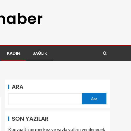
 haber
KADIN
SAĞLIK
ARA
Ara
SON YAZILAR
Konyaaltı’nın merkez ve yayla yolları yenilenecek