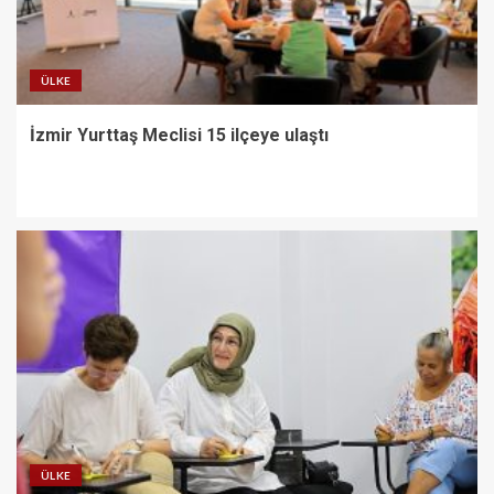
ÜLKE
İzmir Yurttaş Meclisi 15 ilçeye ulaştı
ÜLKE