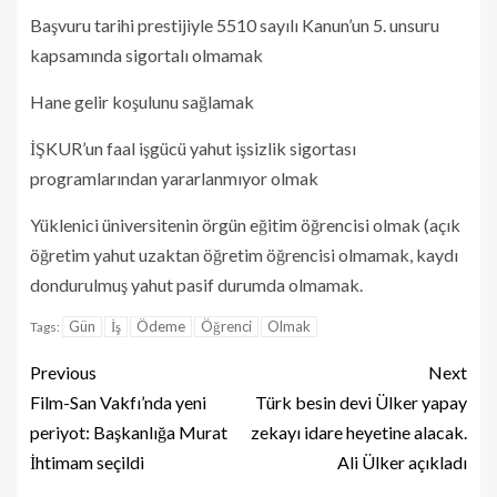
Başvuru tarihi prestijiyle 5510 sayılı Kanun’un 5. unsuru
kapsamında sigortalı olmamak
Hane gelir koşulunu sağlamak
İŞKUR’un faal işgücü yahut işsizlik sigortası
programlarından yararlanmıyor olmak
Yüklenici üniversitenin örgün eğitim öğrencisi olmak (açık
öğretim yahut uzaktan öğretim öğrencisi olmamak, kaydı
dondurulmuş yahut pasif durumda olmamak.
Gün
İş
Ödeme
Öğrenci
Olmak
Tags:
Previous
Next
Film-San Vakfı’nda yeni
Türk besin devi Ülker yapay
periyot: Başkanlığa Murat
zekayı idare heyetine alacak.
İhtimam seçildi
Ali Ülker açıkladı