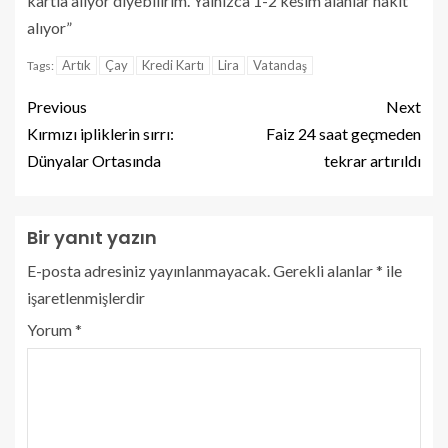
kartla alıyor diyebilirim. Yalnızca 1-2 kesim alanlar nakit
alıyor”
Artık
Çay
Kredi Kartı
Lira
Vatandaş
Tags:
Previous
Next
Kırmızı ipliklerin sırrı:
Faiz 24 saat geçmeden
Dünyalar Ortasında
tekrar artırıldı
Bir yanıt yazın
E-posta adresiniz yayınlanmayacak.
Gerekli alanlar
*
ile
işaretlenmişlerdir
Yorum
*