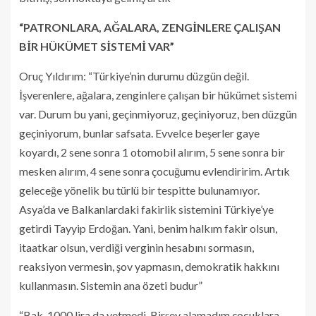
“PATRONLARA, AĞALARA, ZENGİNLERE ÇALIŞAN
BİR HÜKÜMET SİSTEMİ VAR”
Oruç Yıldırım: “Türkiye’nin durumu düzgün değil.
İşverenlere, ağalara, zenginlere çalışan bir hükümet sistemi
var. Durum bu yani, geçinmiyoruz, geçiniyoruz, ben düzgün
geçiniyorum, bunlar safsata. Evvelce beşerler gaye
koyardı, 2 sene sonra 1 otomobil alırım, 5 sene sonra bir
mesken alırım, 4 sene sonra çocuğumu evlendiririm. Artık
geleceğe yönelik bu türlü bir tespitte bulunamıyor.
Asya’da ve Balkanlardaki fakirlik sistemini Türkiye’ye
getirdi Tayyip Erdoğan. Yani, benim halkım fakir olsun,
itaatkar olsun, verdiği verginin hesabını sormasın,
reaksiyon vermesin, şov yapmasın, demokratik hakkını
kullanmasın. Sistemin ana özeti budur”
“Bak, 1000 lira da yetmedi. Birşey alamadım çocuklara.