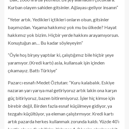
Kurban olayım sahiden gitsinler. Ağlayası geliyor insanın”
“Yeter artık. Yedikleri içtikleri onların olsun, gitsinler
başımızdan. Yaşama hakkımız yok mu bu ülkede? Hayat
hakkımız yok bizim. Hiçbir yerde hakkını arayamıyorsun.
Konuştuğun an… Bu kadar söyleyeyim”
“Öyle hoş birşey yaptılar ki, çalıştığımız bile hiçbir şeye
yaramıyor. (Kredi kartı) asla, kullansak işin içinden
çıkamayız. Battı Türkiye”
Pazarcı esnafı Medet Öztutan: “Kuru kalabalık. Eskiye
nazaran yarı yarıya mal getiriyoruz artık lakin ona karşın
güç bitiriyoruz, bazen bitiremiyoruz. İşler hiç kimse için
birebir değil, Birden fazla esnaf küçülmeye gidiyor, ya
tezgahı küçültüyor, ya eleman çalıştırmıyor. Kredi kartı
artık pazarda herkes kullanmak zorunda kaldı. Yüzde 40’ı