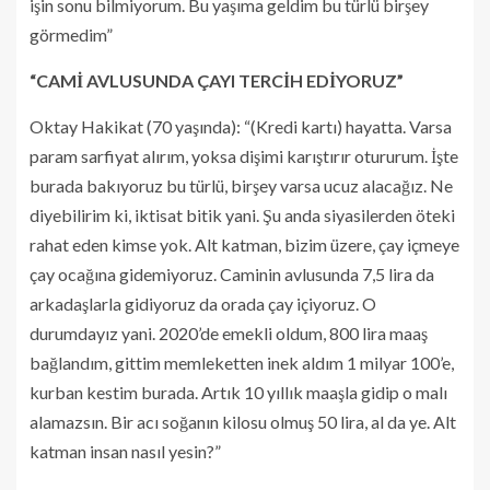
işin sonu bilmiyorum. Bu yaşıma geldim bu türlü birşey
görmedim”
“CAMİ AVLUSUNDA ÇAYI TERCİH EDİYORUZ”
Oktay Hakikat (70 yaşında): “(Kredi kartı) hayatta. Varsa
param sarfiyat alırım, yoksa dişimi karıştırır otururum. İşte
burada bakıyoruz bu türlü, birşey varsa ucuz alacağız. Ne
diyebilirim ki, iktisat bitik yani. Şu anda siyasilerden öteki
rahat eden kimse yok. Alt katman, bizim üzere, çay içmeye
çay ocağına gidemiyoruz. Caminin avlusunda 7,5 lira da
arkadaşlarla gidiyoruz da orada çay içiyoruz. O
durumdayız yani. 2020’de emekli oldum, 800 lira maaş
bağlandım, gittim memleketten inek aldım 1 milyar 100’e,
kurban kestim burada. Artık 10 yıllık maaşla gidip o malı
alamazsın. Bir acı soğanın kilosu olmuş 50 lira, al da ye. Alt
katman insan nasıl yesin?”