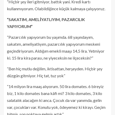
“Hiçbir şey ileri gitmiyor, battık yani. Kredi kartı
kullanmıyorum. Olabildiğince küçük kalmaya çalışıyoruz.
“SAKATIM, AMELİYATLIYIM, PAZARCILIK
YAPIYORUM”
“Pazarcılık yapıyorum bu yaşımda. 68 yaşındayım,
sakatım, ameliyatlıyım, pazarcılık yapıyorum meskeni
geçindiriyorum. Aldığım emekli maaşı 14,5 lira. Yetmiyor
ki. 15 lira kira parası, ne yiyeceksin ne ilçeceksin?”
“Ben hiç mutlu değilim, iktisattan, herşeyden. Hiçbir şey
düzgün gitmiyor. Hiç tat, tuz yok”
“14 milyon lira maaş alıyorum. 50 lira domates. 6 bireyiz
biz, 1 kilo domates bana kâfi mi? 3 kilo domates, 3 kilo
salatalık alacağım ki anca. Çocuk da var yanımda, gelin
var, çocukları var. Konutu yok, ödeyemez ki kirayı. Geçim
bitmiş, son noktaya gelmiş artık”