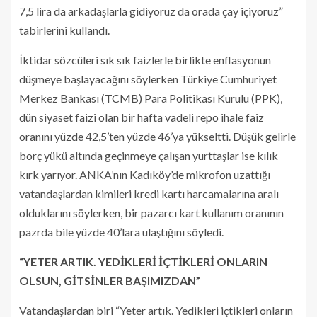
7,5 lira da arkadaşlarla gidiyoruz da orada çay içiyoruz”
tabirlerini kullandı.
İktidar sözcüleri sık sık faizlerle birlikte enflasyonun
düşmeye başlayacağını söylerken Türkiye Cumhuriyet
Merkez Bankası (TCMB) Para Politikası Kurulu (PPK),
dün siyaset faizi olan bir hafta vadeli repo ihale faiz
oranını yüzde 42,5’ten yüzde 46’ya yükseltti. Düşük gelirle
borç yükü altında geçinmeye çalışan yurttaşlar ise kılık
kırk yarıyor. ANKA’nın Kadıköy’de mikrofon uzattığı
vatandaşlardan kimileri kredi kartı harcamalarına aralı
olduklarını söylerken, bir pazarcı kart kullanım oranının
pazrda bile yüzde 40’lara ulaştığını söyledi.
“YETER ARTIK. YEDİKLERİ İÇTİKLERİ ONLARIN
OLSUN, GİTSİNLER BAŞIMIZDAN”
Vatandaşlardan biri “Yeter artık. Yedikleri içtikleri onların