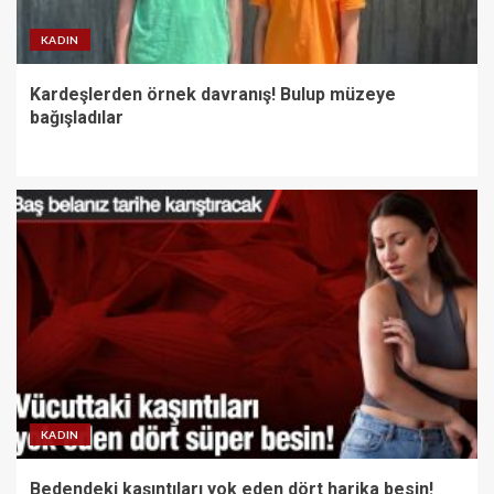
KADIN
Kardeşlerden örnek davranış! Bulup müzeye
bağışladılar
KADIN
Bedendeki kaşıntıları yok eden dört harika besin!