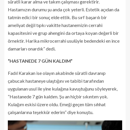
süratli karar alma ve takım çalışması gerektirir.
Hastamızın durumu şu anda çok yeterli. Estetik açıdan da
tatmin edici bir sonuç elde ettik. Bu sırf başarılı bir
ameliyat değil tıpkı vakitte hastanemizin cerrahi
kapasitesini ve grup ahengini da ortaya koyan değerli bir
örnektir. Harika mikrocerrahi usulüyle bedendeki en ince
damarları onardık” dedi
.
“HASTANEDE 7 GÜN KALDIM”
Fadıl Karakan ise olayın akabinde süratli davranıp
çabucak hastaneye ulaştığını ve tabibi tarafından
uygulanan usul ile yine kulağına kavuştuğunu söyleyerek,
“Hastanede 7 gün kaldım. Şu an hiçbir sıkıntım yok.
Kulağım eskisi üzere oldu. Emeği geçen tüm sıhhat
çalışanlarına teşekkür ederim” diye konuştu
.