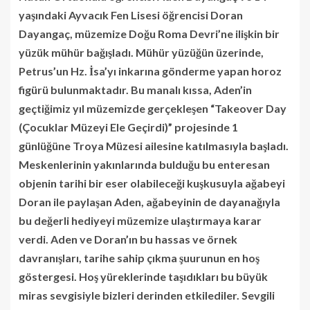
yaşındaki Ayvacık Fen Lisesi öğrencisi Doran
Dayangaç, müzemize Doğu Roma Devri’ne ilişkin bir
yüzük mühür bağışladı. Mühür yüzüğün üzerinde,
Petrus’un Hz. İsa’yı inkarına gönderme yapan horoz
figürü bulunmaktadır. Bu manalı kıssa, Aden’in
geçtiğimiz yıl müzemizde gerçekleşen “Takeover Day
(Çocuklar Müzeyi Ele Geçirdi)” projesinde 1
günlüğüne Troya Müzesi ailesine katılmasıyla başladı.
Meskenlerinin yakınlarında bulduğu bu enteresan
objenin tarihi bir eser olabileceği kuşkusuyla ağabeyi
Doran ile paylaşan Aden, ağabeyinin de dayanağıyla
bu değerli hediyeyi müzemize ulaştırmaya karar
verdi. Aden ve Doran’ın bu hassas ve örnek
davranışları, tarihe sahip çıkma şuurunun en hoş
göstergesi. Hoş yüreklerinde taşıdıkları bu büyük
miras sevgisiyle bizleri derinden etkilediler. Sevgili