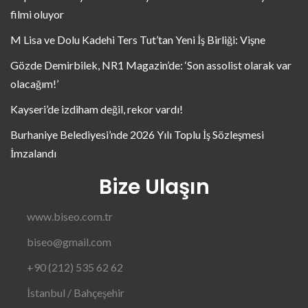
filmi oluyor
M Lisa ve Dolu Kadehi Ters Tut’tan Yeni İş Birliği: Vişne
Gözde Demirbilek, NR1 Magazin’de: ‘Son assolist olarak var
olacağım!’
Kayseri’de izdiham değil, rekor vardı!
Burhaniye Belediyesi’nde 2026 Yılı Toplu İş Sözleşmesi
İmzalandı
Bize Ulaşın
www.biseo.com.tr
biseo@gmail.com
+90 (212) 535 62 62
İstanbul / Bahçeşehir