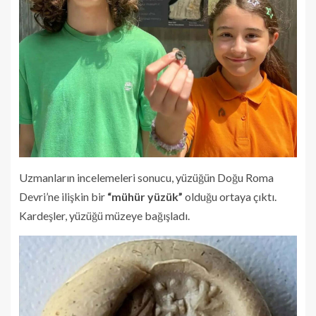
Uzmanların incelemeleri sonucu, yüzüğün Doğu Roma
Devri’ne ilişkin bir
“mühür yüzük”
olduğu ortaya çıktı.
Kardeşler, yüzüğü müzeye bağışladı.