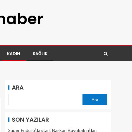
 haber
KADIN
SAĞLIK
ARA
Ara
SON YAZILAR
Süper Enduro’da start Başkan Büyükakın’dan