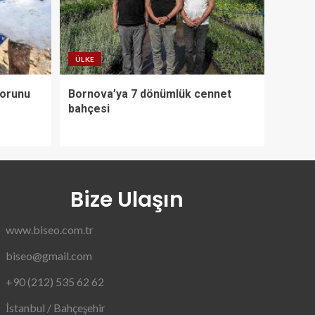
ÜLKE
Sorunu
Bornova’ya 7 dönümlük cennet
bahçesi
Bize Ulaşın
www.biseo.com.tr
biseo@gmail.com
+90 (212) 535 62 62
İstanbul / Bahçeşehir