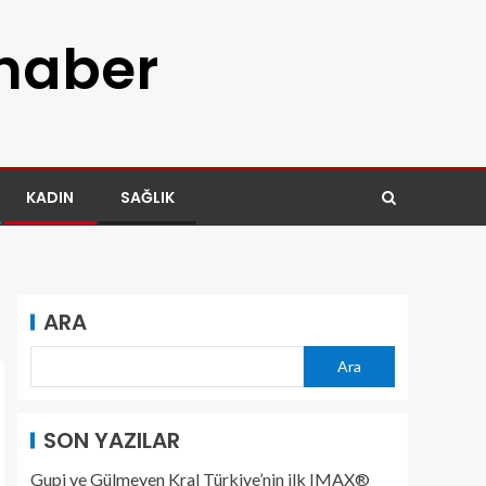
 haber
KADIN
SAĞLIK
ARA
Ara
SON YAZILAR
Gupi ve Gülmeyen Kral Türkiye’nin ilk IMAX®