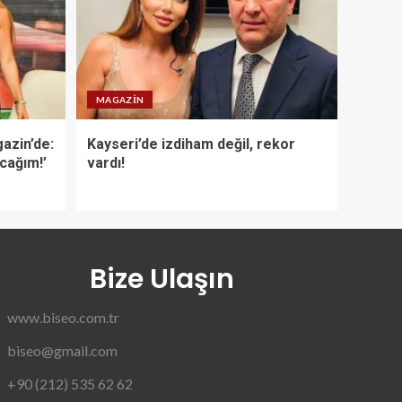
MAGAZIN
azin’de:
Kayseri’de izdiham değil, rekor
acağım!’
vardı!
Bize Ulaşın
www.biseo.com.tr
biseo@gmail.com
+90 (212) 535 62 62