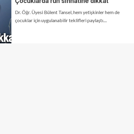
Çocuklarda ruh sıhhatine dikkat
Dr. Öğr. Üyesi Bülent Tansel, hem yetişkinler hem de
çocuklar için uygulanabilir teklifleri paylaştı....