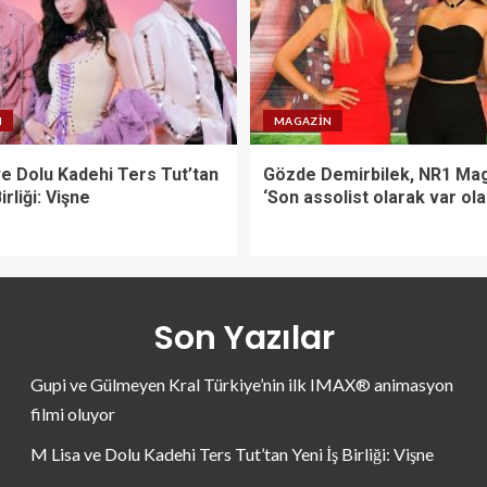
N
MAGAZIN
ve Dolu Kadehi Ters Tut’tan
Gözde Demirbilek, NR1 Mag
irliği: Vişne
‘Son assolist olarak var ol
Son Yazılar
Gupi ve Gülmeyen Kral Türkiye’nin ilk IMAX® animasyon
filmi oluyor
M Lisa ve Dolu Kadehi Ters Tut’tan Yeni İş Birliği: Vişne