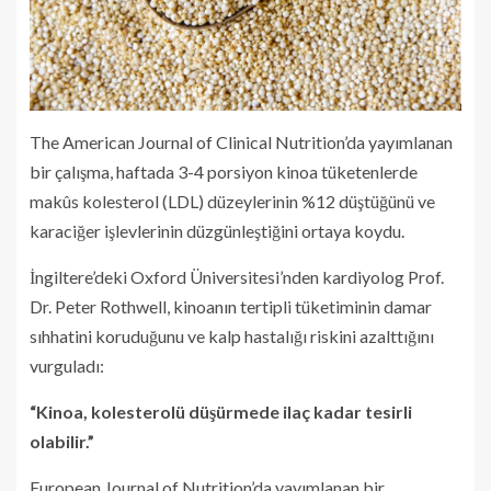
The American Journal of Clinical Nutrition’da yayımlanan
bir çalışma, haftada 3-4 porsiyon kinoa tüketenlerde
makûs kolesterol (LDL) düzeylerinin %12 düştüğünü ve
karaciğer işlevlerinin düzgünleştiğini ortaya koydu.
İngiltere’deki Oxford Üniversitesi’nden kardiyolog Prof.
Dr. Peter Rothwell, kinoanın tertipli tüketiminin damar
sıhhatini koruduğunu ve kalp hastalığı riskini azalttığını
vurguladı:
“Kinoa, kolesterolü düşürmede ilaç kadar tesirli
olabilir.”
European Journal of Nutrition’da yayımlanan bir