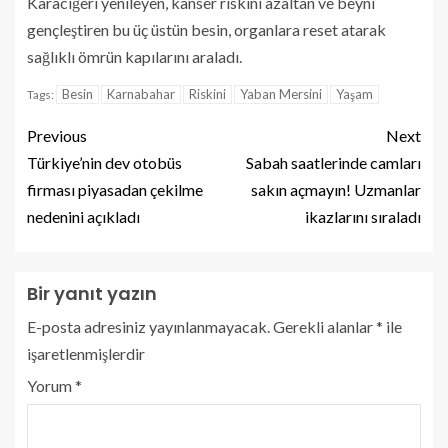
Karaciğeri yenileyen, kanser riskini azaltan ve beyni
gençleştiren bu üç üstün besin, organlara reset atarak
sağlıklı ömrün kapılarını araladı.
Besin
Karnabahar
Riskini
Yaban Mersini
Yaşam
Tags:
Previous
Next
Türkiye’nin dev otobüs
Sabah saatlerinde camları
firması piyasadan çekilme
sakın açmayın! Uzmanlar
nedenini açıkladı
ikazlarını sıraladı
Bir yanıt yazın
E-posta adresiniz yayınlanmayacak.
Gerekli alanlar
*
ile
işaretlenmişlerdir
Yorum
*