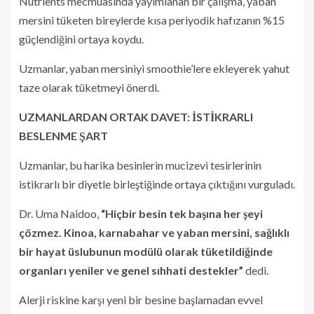
Nutrients mecmuasında yayımlanan bir çalışma, yaban
mersini tüketen bireylerde kısa periyodik hafızanın %15
güçlendiğini ortaya koydu.
Uzmanlar, yaban mersiniyi smoothie’lere ekleyerek yahut
taze olarak tüketmeyi önerdi.
UZMANLARDAN ORTAK DAVET: İSTİKRARLI
BESLENME ŞART
Uzmanlar, bu harika besinlerin mucizevi tesirlerinin
istikrarlı bir diyetle birleştiğinde ortaya çıktığını vurguladı.
Dr. Uma Naidoo,
“Hiçbir besin tek başına her şeyi
çözmez. Kinoa, karnabahar ve yaban mersini, sağlıklı
bir hayat üslubunun modülü olarak tüketildiğinde
organları yeniler ve genel sıhhati destekler”
dedi.
Alerji riskine karşı yeni bir besine başlamadan evvel