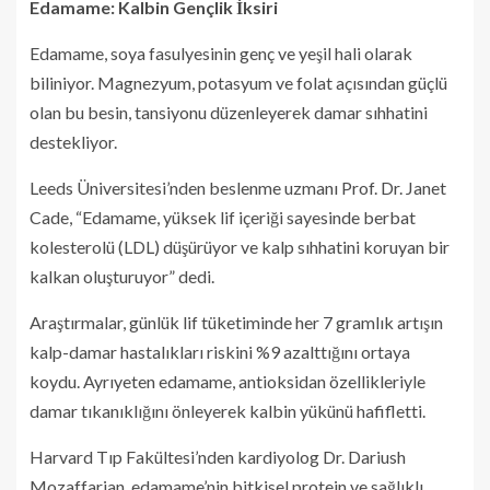
Edamame: Kalbin Gençlik İksiri
Edamame, soya fasulyesinin genç ve yeşil hali olarak
biliniyor. Magnezyum, potasyum ve folat açısından güçlü
olan bu besin, tansiyonu düzenleyerek damar sıhhatini
destekliyor.
Leeds Üniversitesi’nden beslenme uzmanı Prof. Dr. Janet
Cade, “Edamame, yüksek lif içeriği sayesinde berbat
kolesterolü (LDL) düşürüyor ve kalp sıhhatini koruyan bir
kalkan oluşturuyor” dedi.
Araştırmalar, günlük lif tüketiminde her 7 gramlık artışın
kalp-damar hastalıkları riskini %9 azalttığını ortaya
koydu. Ayrıyeten edamame, antioksidan özellikleriyle
damar tıkanıklığını önleyerek kalbin yükünü hafifletti.
Harvard Tıp Fakültesi’nden kardiyolog Dr. Dariush
Mozaffarian, edamame’nin bitkisel protein ve sağlıklı