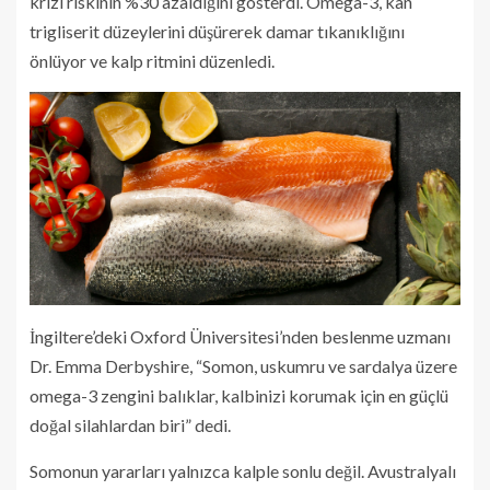
krizi riskinin %30 azaldığını gösterdi. Omega-3, kan
trigliserit düzeylerini düşürerek damar tıkanıklığını
önlüyor ve kalp ritmini düzenledi.
İngiltere’deki Oxford Üniversitesi’nden beslenme uzmanı
Dr. Emma Derbyshire, “Somon, uskumru ve sardalya üzere
omega-3 zengini balıklar, kalbinizi korumak için en güçlü
doğal silahlardan biri” dedi.
Somonun yararları yalnızca kalple sonlu değil. Avustralyalı