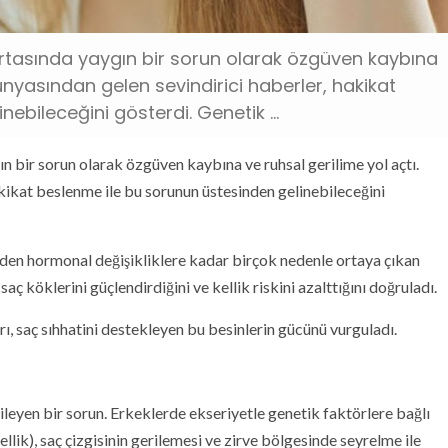
ortasında yaygın bir sorun olarak özgüven kaybına
dünyasından gelen sevindirici haberler, hakikat
ebileceğini gösterdi. Genetik ...
n bir sorun olarak özgüven kaybına ve ruhsal gerilime yol açtı.
akikat beslenme ile bu sorunun üstesinden gelinebileceğini
nden hormonal değişikliklere kadar birçok nedenle ortaya çıkan
 köklerini güçlendirdiğini ve kellik riskini azalttığını doğruladı.
ı, saç sıhhatini destekleyen bu besinlerin gücünü vurguladı.
leyen bir sorun. Erkeklerde ekseriyetle genetik faktörlere bağlı
llik), saç çizgisinin gerilemesi ve zirve bölgesinde seyrelme ile