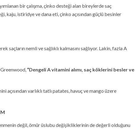
lanan bir çalışma, çinko desteği alan bireylerde saç
 kaju, istiridye ve dana eti, çinko açısından güçlü besinler
ek saçların nemli ve sağlıklı kalmasını sağlıyor. Lakin, fazla A
ol Greenwood,
“Dengeli A vitamini alımı, saç köklerini besler ve
ni açısından varlıklı tatlı patates, havuç ve mango üzere
IM
nmenin değil, ömür üslubu değişikliklerinin de değerli olduğunu