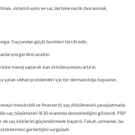
ltmak, sistemli uyku ve saç derisine nazik davranmak,
mega-3 açısından güçlü besinleri tercih edin.
larıyla gerilimi azaltın.
risine masaj yaparak kan sirkülasyonunu artırın.
ta yatan sıhhat problemleri için bir dermatoloğa başvurun.
onaylı minoksidil ve finasterid, saç dökülmesini yavaşlatmada
idilin saç büyümesini %30 oranında desteklediğini gösterdi. PRP
r de saç köklerini güçlendirmede başarılı. Fakat, uzmanlar, bu
esteklenmesi gerektiğini vurguladı.