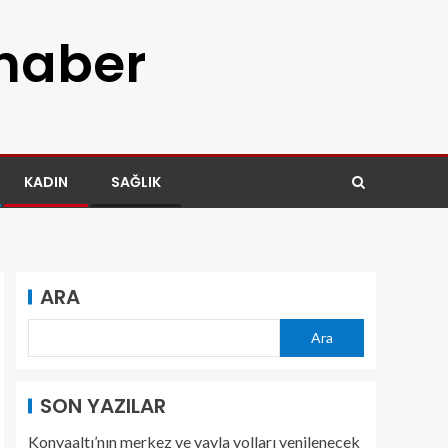
 haber
KADIN
SAĞLIK
ARA
Ara
SON YAZILAR
Konyaaltı’nın merkez ve yayla yolları yenilenecek