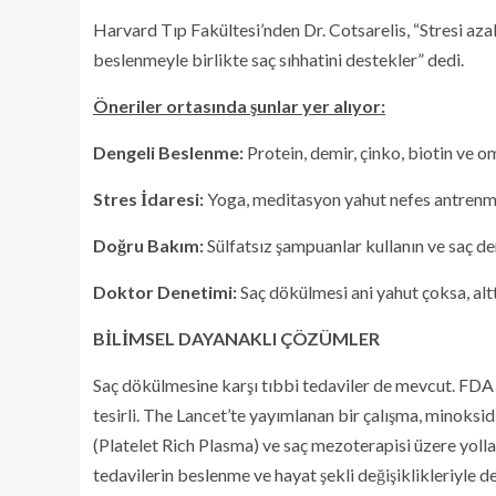
Harvard Tıp Fakültesi’nden Dr. Cotsarelis, “Stresi aza
beslenmeyle birlikte saç sıhhatini destekler” dedi.
Öneriler ortasında şunlar yer alıyor:
Dengeli Beslenme:
Protein, demir, çinko, biotin ve o
Stres İdaresi:
Yoga, meditasyon yahut nefes antrenman
Doğru Bakım:
Sülfatsız şampuanlar kullanın ve saç de
Doktor Denetimi:
Saç dökülmesi ani yahut çoksa, alt
BİLİMSEL DAYANAKLI ÇÖZÜMLER
Saç dökülmesine karşı tıbbi tedaviler de mevcut. FDA 
tesirli. The Lancet’te yayımlanan bir çalışma, minoks
(Platelet Rich Plasma) ve saç mezoterapisi üzere yolla
tedavilerin beslenme ve hayat şekli değişiklikleriyle d