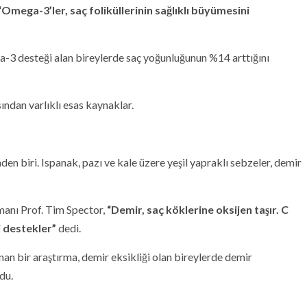
“Omega-3’ler, saç foliküllerinin sağlıklı büyümesini
-3 desteği alan bireylerde saç yoğunluğunun %14 arttığını
ndan varlıklı esas kaynaklar.
en biri. Ispanak, pazı ve kale üzere yeşil yapraklı sebzeler, demir
manı Prof. Tim Spector,
“Demir, saç köklerine oksijen taşır. C
i destekler”
dedi.
an bir araştırma, demir eksikliği olan bireylerde demir
du.