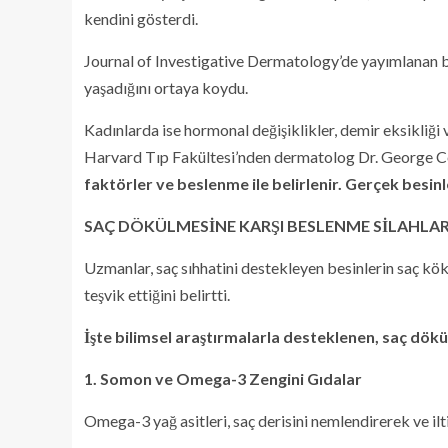
kendini gösterdi.
Journal of Investigative Dermatology’de yayımlanan bi
yaşadığını ortaya koydu.
Kadınlarda ise hormonal değişiklikler, demir eksikliği 
Harvard Tıp Fakültesi’nden dermatolog Dr. George Co
faktörler ve beslenme ile belirlenir. Gerçek bes
SAÇ DÖKÜLMESİNE KARŞI BESLENME SİLAHLAR
Uzmanlar, saç sıhhatini destekleyen besinlerin saç kök
teşvik ettiğini belirtti.
İşte bilimsel araştırmalarla desteklenen, saç dö
1. Somon ve Omega-3 Zengini Gıdalar
Omega-3 yağ asitleri, saç derisini nemlendirerek ve ilt