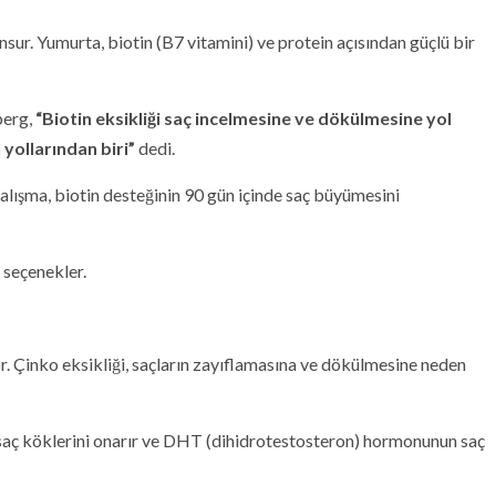
 unsur. Yumurta, biotin (B7 vitamini) ve protein açısından güçlü bir
berg,
“Biotin eksikliği saç incelmesine ve dökülmesine yol
 yollarından biri”
dedi.
lışma, biotin desteğinin 90 gün içinde saç büyümesini
 seçenekler.
r. Çinko eksikliği, saçların zayıflamasına ve dökülmesine neden
saç köklerini onarır ve DHT (dihidrotestosteron) hormonunun saç