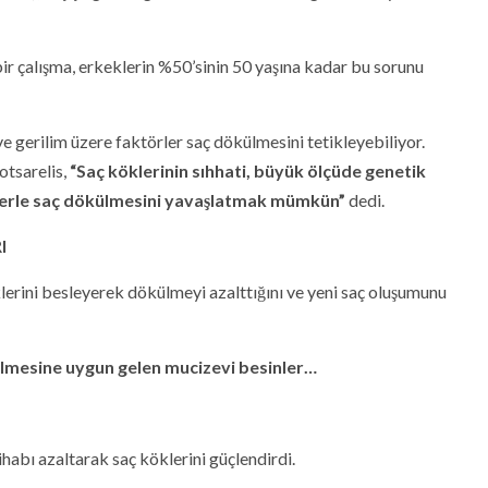
r çalışma, erkeklerin %50’sinin 50 yaşına kadar bu sorunu
ve gerilim üzere faktörler saç dökülmesini tetikleyebiliyor.
tsarelis,
“Saç köklerinin sıhhati, büyük ölçüde genetik
inlerle saç dökülmesini yavaşlatmak mümkün”
dedi.
I
lerini besleyerek dökülmeyi azalttığını ve yeni saç oluşumunu
külmesine uygun gelen mucizevi besinler…
ihabı azaltarak saç köklerini güçlendirdi.