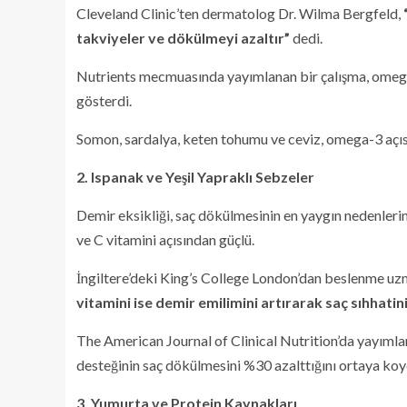
Cleveland Clinic’ten dermatolog Dr. Wilma Bergfeld,
takviyeler ve dökülmeyi azaltır”
dedi.
Nutrients mecmuasında yayımlanan bir çalışma, omega
gösterdi.
Somon, sardalya, keten tohumu ve ceviz, omega-3 açısı
2. Ispanak ve Yeşil Yapraklı Sebzeler
Demir eksikliği, saç dökülmesinin en yaygın nedenlerind
ve C vitamini açısından güçlü.
İngiltere’deki King’s College London’dan beslenme uz
vitamini ise demir emilimini artırarak saç sıhhatin
The American Journal of Clinical Nutrition’da yayımlan
desteğinin saç dökülmesini %30 azalttığını ortaya koy
3. Yumurta ve Protein Kaynakları