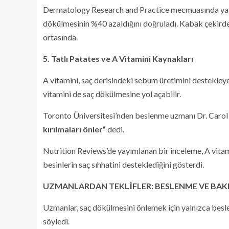
Dermatology Research and Practice mecmuasında yayım
dökülmesinin %40 azaldığını doğruladı. Kabak çekirdeği,
ortasında.
5. Tatlı Patates ve A Vitamini Kaynakları
A vitamini, saç derisindeki sebum üretimini destekleyer
vitamini de saç dökülmesine yol açabilir.
Toronto Üniversitesi’nden beslenme uzmanı Dr. Car
kırılmaları önler”
dedi.
Nutrition Reviews’de yayımlanan bir inceleme, A vitami
besinlerin saç sıhhatini desteklediğini gösterdi.
UZMANLARDAN TEKLİFLER: BESLENME VE BAK
Uzmanlar, saç dökülmesini önlemek için yalnızca besle
söyledi.