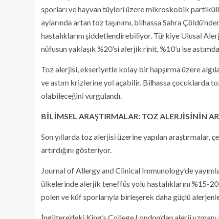
sporları ve hayvan tüyleri üzere mikroskobik partikülle
aylarında artan toz taşınımı, bilhassa Sahra Çöldü’nden 
hastalıklarını şiddetlendirebiliyor. Türkiye Ulusal Aler
nüfusun yaklaşık %20’si alerjik rinit, %10’u ise astım
Toz alerjisi, ekseriyetle kolay bir hapşırma üzere algıl
ve astım krizlerine yol açabilir. Bilhassa çocuklarda 
olabileceğini vurgulandı.
BİLİMSEL ARAŞTIRMALAR: TOZ ALERJİSİNİN A
Son yıllarda toz alerjisi üzerine yapılan araştırmalar, çe
artırdığını gösteriyor.
Journal of Allergy and Clinical Immunology’de yayımla
ülkelerinde alerjik teneffüs yolu hastalıklarını %15-20
polen ve küf sporlarıyla birleşerek daha güçlü alerjenle
İngiltere’deki King’s College London’dan alerji uzmanı Pr