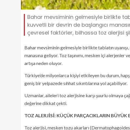
Bahar mevsiminin gelmesiyle birlikte tabia
kuvvetli bir devrin de başlangıcı manasın
çevresel faktörler, bilhassa toz alerjisi şi
Bahar mevsiminin gelmesiyle birlikte tabiatın uyanışı, ne
manasına geliyor. Toz taşınımı, mesken içi alerjenler ve 
artışa neden oluyor.
Türkiye’de milyonlarca kişiyi etkileyen bu durum, hapş
geniş bir yelpazede sıhhat sıkıntılarına yol açabiliyor.
Uzmanlar, aileleri toz alerjisine karşı şuurlu olmaya ç
değerine dikkat çekti.
TOZ ALERJİSİ: KÜÇÜK PARÇACIKLARIN BÜYÜK 
Toz alerjisi, mesken tozu akarları (Dermatophagoides