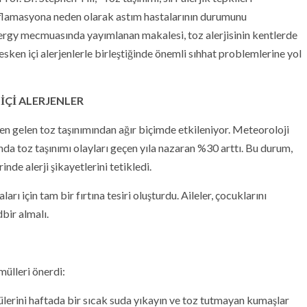
inflamasyona neden olarak astım hastalarının durumunu
Allergy mecmuasında yayımlanan makalesi, toz alerjisinin kentlerde
en içi alerjenlerle birleştiğinde önemli sıhhat problemlerine yol
İÇİ ALERJENLER
n gelen toz taşınımından ağır biçimde etkileniyor. Meteoroloji
da toz taşınımı olayları geçen yıla nazaran %30 arttı. Bu durum,
e alerji şikayetlerini tetikledi.
arı için tam bir fırtına tesiri oluşturdu. Aileler, çocuklarını
bir almalı.
mülleri önerdi:
rtülerini haftada bir sıcak suda yıkayın ve toz tutmayan kumaşlar