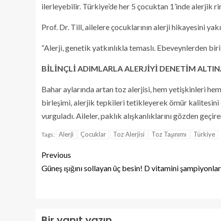
ilerleyebilir. Türkiye’de her 5 çocuktan 1’inde alerjik 
Prof. Dr. Till, ailelere çocuklarının alerji hikayesini y
“Alerji, genetik yatkınlıkla temaslı. Ebeveynlerden biri 
BİLİNÇLİ ADIMLARLA ALERJİYİ DENETİM ALTIN
Bahar aylarında artan toz alerjisi, hem yetişkinleri hem
birleşimi, alerjik tepkileri tetikleyerek ömür kalitesin
vurguladı. Aileler, paklık alışkanlıklarını gözden geçire
Alerji
Çocuklar
Toz Alerjisi
Toz Taşınımı
Türkiye
Tags:
Previous
Güneş ışığını sollayan üç besin! D vitamini şampiyonlar
Bir yanıt yazın