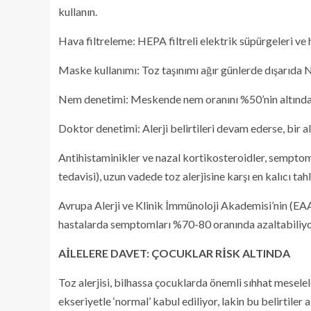
kullanın.
Hava filtreleme: HEPA filtreli elektrik süpürgeleri ve h
Maske kullanımı: Toz taşınımı ağır günlerde dışarıda
Nem denetimi: Meskende nem oranını %50’nin altında t
Doktor denetimi: Alerji belirtileri devam ederse, bir al
Antihistaminikler ve nazal kortikosteroidler, semptomla
tedavisi), uzun vadede toz alerjisine karşı en kalıcı tahli
Avrupa Alerji ve Klinik İmmünoloji Akademisi’nin (EAA
hastalarda semptomları %70-80 oranında azaltabiliyo
AİLELERE DAVET: ÇOCUKLAR RİSK ALTINDA
Toz alerjisi, bilhassa çocuklarda önemli sıhhat meselel
ekseriyetle ‘normal’ kabul ediliyor, lakin bu belirtiler 