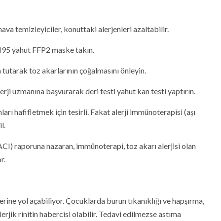
ava temizleyiciler, konuttaki alerjenleri azaltabilir.
 N95 yahut FFP2 maske takın.
utarak toz akarlarının çoğalmasını önleyin.
erji uzmanına başvurarak deri testi yahut kan testi yaptırın.
rı hafifletmek için tesirli. Fakat alerji immünoterapisi (aşı
l.
CI) raporuna nazaran, immünoterapi, toz akarı alerjisi olan
r.
erine yol açabiliyor. Çocuklarda burun tıkanıklığı ve hapşırma,
alerjik rinitin habercisi olabilir. Tedavi edilmezse astıma