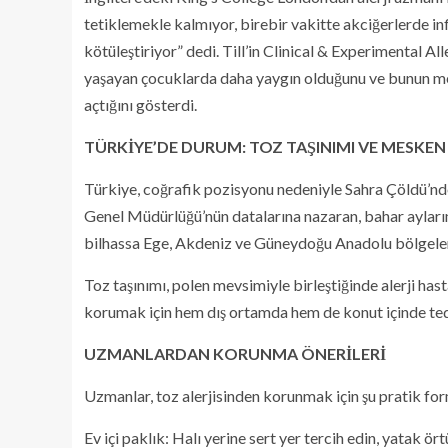
tetiklemekle kalmıyor, birebir vakitte akciğerlerde 
kötüleştiriyor” dedi. Till’in Clinical & Experimental 
yaşayan çocuklarda daha yaygın olduğunu ve bunun mesk
açtığını gösterdi.
TÜRKİYE’DE DURUM: TOZ TAŞINIMI VE MESKEN 
Türkiye, coğrafik pozisyonu nedeniyle Sahra Çöldü’nde
Genel Müdürlüğü’nün datalarına nazaran, bahar ayların
bilhassa Ege, Akdeniz ve Güneydoğu Anadolu bölgelerind
Toz taşınımı, polen mevsimiyle birleştiğinde alerji hastal
korumak için hem dış ortamda hem de konut içinde ted
UZMANLARDAN KORUNMA ÖNERİLERİ
Uzmanlar, toz alerjisinden korunmak için şu pratik for
Ev içi paklık: Halı yerine sert yer tercih edin, yatak ö