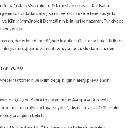
rin bağışıklık sistemini tetiklemesiyle ortaya çıktı. Bahar
gelen toz bulutları, alerjik rinit ve astım üzere teneffüs yolu
ji ve Klinik İmmünoloji Derneği’nin bilgilerine nazaran, Türkiye’de
dan muzdarip.
ansa da, denetim edilmediğinde kronik sinüzit, orta kulak iltihabı
toz alerjisinin öğrenme zahmeti ve uyku bozukluklarına neden
RTAN YÜKÜ
vresel faktörlerin ve iklim değişikliğinin alerji prevalansını
nan bir çalışma, Sahra toz taşınımının Avrupa ve Akdeniz
 oranında artırdığını ortaya koydu. Çalışma, toz partiküllerinin
r oluşturduğunu belirtti.
of. Dr. Stephen Till, “Toz taşınımı, sırf alerjik tepkileri