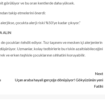
rinit görülüyor ve bu oran kentlerde daha yüksek.
akından takip etmelerini önerdi:
alerjikse, çocukta alerji riski %50’ye kadar çıkıyor.”
A ALIN
 de çocukları tehdit ediyor. Toz taşınımı ve mesken içi alerjenlerin
i düşürüyor. Uzmanlar, kolay tedbirlerle bu riskin azaltılabileceğini
rek ve erken teşhisle çocuklarının sıhhatini koruyabilir.
Next
ı
Uçan araba hayali gerçeğe dönüşüyor! Gökyüzünün yeni
Fatihi